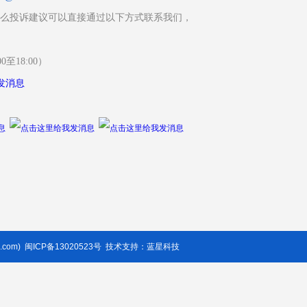
么投诉建议可以直接通过以下方式联系我们，
00至18:00）
com) 闽ICP备13020523号 技术支持：
蓝星科技