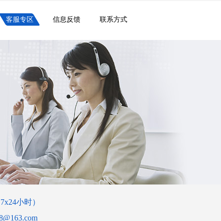
客服专区
信息反馈
联系方式
（7x24小时）
8@163.com