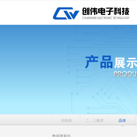
钽电容
二、三极管
晶体
数据更新中...